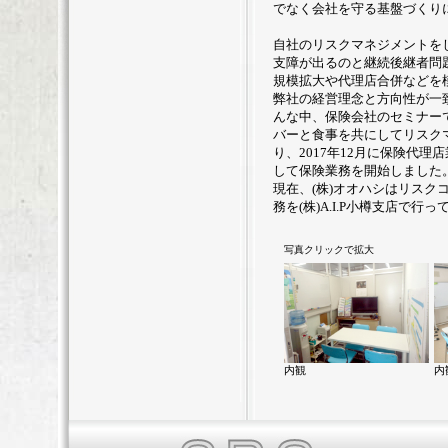
でなく会社を守る基盤づくり
自社のリスクマネジメントを
支障が出るのと継続後継者問
規模拡大や代理店合併などを
弊社の経営理念と方向性が一
んな中、保険会社のセミナーで偶
バーと食事を共にしてリスク
り、2017年12月に保険代理店業
して保険業務を開始しました
現在、(株)オオハシはリスク
務を(株)A.I.P小樽支店で行
写真クリックで拡大
内観
内