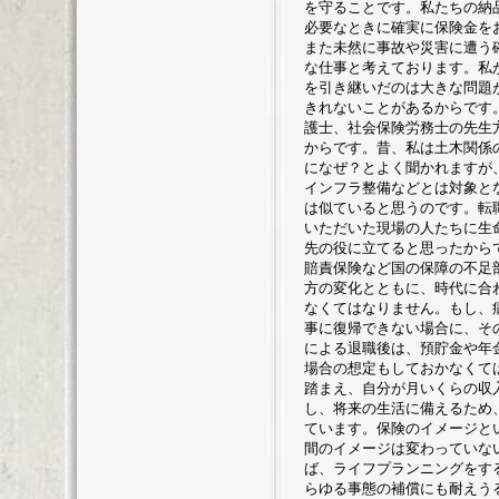
を守ることです。私たちの納
必要なときに確実に保険金を
また未然に事故や災害に遭う
な仕事と考えております。私
を引き継いだのは大きな問題
きれないことがあるからです
護士、社会保険労務士の先生
からです。昔、私は土木関係
になぜ？とよく聞かれますが
インフラ整備などとは対象と
は似ていると思うのです。転
いただいた現場の人たちに生
先の役に立てると思ったから
賠責保険など国の保障の不足
方の変化とともに、時代に合
なくてはなりません。もし、
事に復帰できない場合に、そ
による退職後は、預貯金や年
場合の想定もしておかなくて
踏まえ、自分が月いくらの収
し、将来の生活に備えるため
ています。保険のイメージと
間のイメージは変わっていな
ば、ライフプランニングをす
らゆる事態の補償にも耐えう