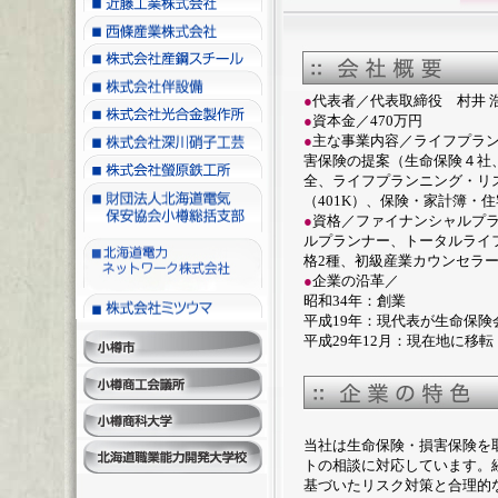
●
代表者／代表取締役 村井
●
資本金／470万円
●
主な事業内容／ライフプラ
害保険の提案（生命保険４社
全、ライフプランニング・リ
（401K）、保険・家計簿・
●
資格／ファイナンシャルプラ
ルプランナー、トータルライ
格2種、初級産業カウンセラ
●
企業の沿革／
昭和34年：創業
平成19年：現代表が生命保
平成29年12月：現在地に移転
当社は生命保険・損害保険を
トの相談に対応しています。
基づいたリスク対策と合理的